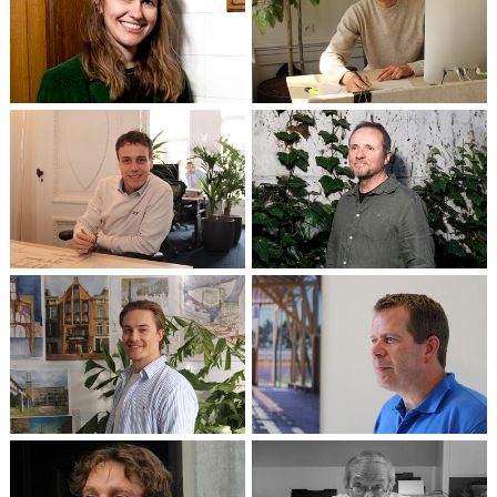
Wouter Weelink
Kim Wandel
Architect i.o. / Technisch
Partner / Architect
Ontwerper
Dennis Knegt
Patrick Cannon
Stagiaire
Partner
Floris de Werd
Johan Rombouts
Stagiaire
Senior Ontwerper