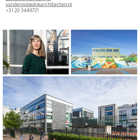
vanderpol@dokarchitecten.nl
+31 20 3449721
Liesbeth van der Pol
Brede School De Kikker,
Contact Scholen
Amsterdam