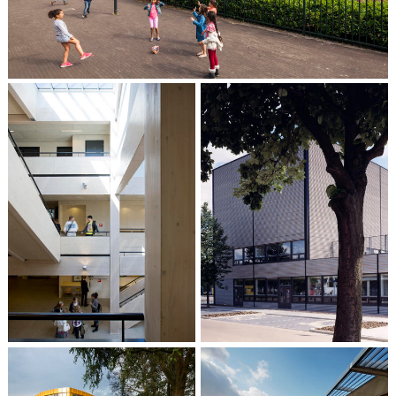
OBS Olympusschool, Amsterdam
OPDC Saenstroom,
Wormerveer
Wyckerpoort, Maastricht