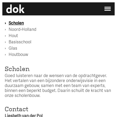
✕
Mijn printdocument
Scholen
EN
/
NL
Er zijn nog geen projecten aan uw printdocument
Noord-Holland
toegevoegd.
DOK ARCHITECTEN
/
WERKEN BIJ DOK
Hout
Basisschool
Home
Glas
Atelier
Houtbouw
Contact
Scholen
Goed luisteren naar de wensen van de opdrachtgever.
Zoek op categorie
Het vertalen van een bijzondere onderwijsvisie in een
duurzaam gebouw, samen met een team van experts,
Zoek een medewerker
binnen een beperkt budget. Daarin schuilt de kracht van
onze scholenbouw.
Contact
Liesbeth van der Pol