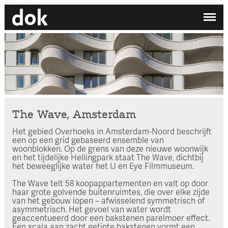
✕
Mijn printdocument
EN
/
NL
Er zijn nog geen projecten aan uw printdocument
toegevoegd.
DOK ARCHITECTEN
/
WERKEN BIJ DOK
Home
Atelier
The Wave, Amsterdam
Contact
Het gebied Overhoeks in Amsterdam-Noord beschrijft
een op een grid gebaseerd ensemble van
woonblokken. Op de grens van deze nieuwe woonwijk
Zoek op categorie
en het tijdelijke Hellingpark staat The Wave, dichtbij
het beweeglijke water het IJ en Eye Filmmuseum.
Zoek een medewerker
The Wave telt 58 koopappartementen en valt op door
haar grote golvende buitenruimtes, die over elke zijde
van het gebouw lopen – afwisselend symmetrisch of
asymmetrisch. Het gevoel van water wordt
geaccentueerd door een bakstenen parelmoer effect.
Een scala aan zacht getinte bakstenen vormt een