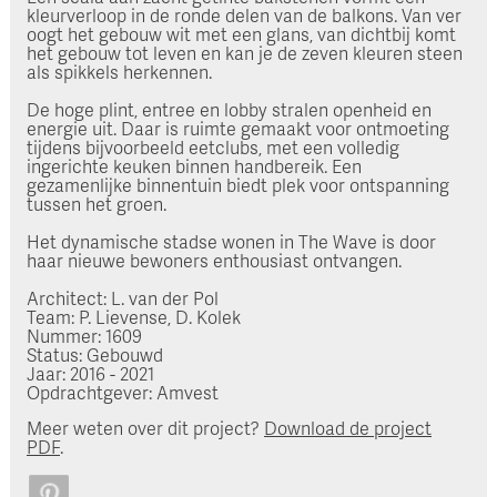
kleurverloop in de ronde delen van de balkons. Van ver
oogt het gebouw wit met een glans, van dichtbij komt
het gebouw tot leven en kan je de zeven kleuren steen
als spikkels herkennen.
De hoge plint, entree en lobby stralen openheid en
energie uit. Daar is ruimte gemaakt voor ontmoeting
tijdens bijvoorbeeld eetclubs, met een volledig
ingerichte keuken binnen handbereik. Een
gezamenlijke binnentuin biedt plek voor ontspanning
tussen het groen.
Het dynamische stadse wonen in The Wave is door
haar nieuwe bewoners enthousiast ontvangen.
Architect: L. van der Pol
Team: P. Lievense, D. Kolek
Nummer: 1609
Status: Gebouwd
Jaar: 2016 - 2021
Opdrachtgever: Amvest
Meer weten over dit project?
Download de project
PDF
.