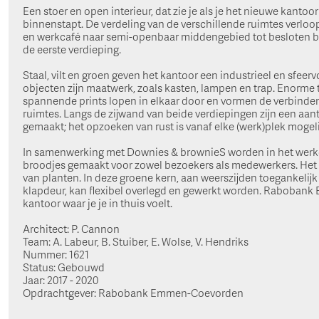
Een stoer en open interieur, dat zie je als je het nieuwe kan
binnenstapt. De verdeling van de verschillende ruimtes verlo
en werkcafé naar semi-openbaar middengebied tot besloten b
de eerste verdieping.
Staal, vilt en groen geven het kantoor een industrieel en sfeervo
objecten zijn maatwerk, zoals kasten, lampen en trap. Enorme 
spannende prints lopen in elkaar door en vormen de verbinde
ruimtes. Langs de zijwand van beide verdiepingen zijn een aan
gemaakt; het opzoeken van rust is vanaf elke (werk)plek mogeli
In samenwerking met Downies & brownieS worden in het werkca
broodjes gemaakt voor zowel bezoekers als medewerkers. Het
van planten. In deze groene kern, aan weerszijden toegankelijk
klapdeur, kan flexibel overlegd en gewerkt worden. Rabobank 
kantoor waar je je in thuis voelt.
Architect: P. Cannon
Team: A. Labeur, B. Stuiber, E. Wolse, V. Hendriks
Nummer: 1621
Status: Gebouwd
Jaar: 2017 - 2020
Opdrachtgever: Rabobank Emmen-Coevorden