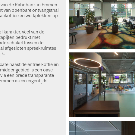
toor van de Rabobank in Emmen
opt van openbare ontvangsthal
ackoffice en werkplekken op
l karakter. Veel van de
tapijten bedrukt met
nde schakel tussen de
tal afgesloten spreekruimtes
jk.
fé naast de entree koffie en
 middengebied is een oase
 via een brede transparante
Emmen is een eigentijds