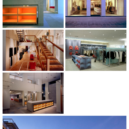
Claudia Sträter, Arnhem
Claudia Sträter, Kortrijk, BE
Claudia Sträter,
Claudia Sträter, Stuttgart,
Amsterdam
DE
Claudia Sträter, Antwerpen,
BE