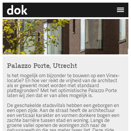
✕
Mijn printdocument
EN
/
NL
Er zijn nog geen projecten aan uw printdocument
toegevoegd.
DOK ARCHITECTEN
/
WERKEN BIJ DOK
Home
Atelier
Palazzo Porte, Utrecht
Contact
Is het mogelijk om bijzonder te bouwen op een Vinex-
locatie? En hoe ver reikt de vrijheid van de architect
als er gewerkt moet worden met standaard
Zoek op categorie
plattegronden? Met het optimistische Palazzo Porte
laten wij zien dat er van alles mogelijk is.
Zoek een medewerker
De geschakelde stadsvilla’s hebben een geborgen en
een open zijde. Aan de straat heeft de architectuur
een verticaal karakter en vormen donkere bogen een
zachte barrière tussen stad en woning. Langs de
groene vallei openen de woningen zich naar de
natuurspeeltuin die zes meter lager ligt. Deze zijde